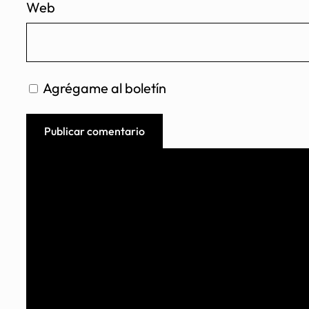
Web
Agrégame al boletín
Boletín del líder tecnológico.
Suscríbete y mantente actualizado con tendencias para